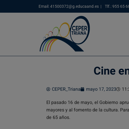
Email: 41500372@g.educaand.es | Tlf.: 955 65 6
Cine e
CEPER_Triana
mayo 17, 2023
11:
El pasado 16 de mayo, el Gobierno apru
mayores y al fomento de la cultura. Para
de 65 años.