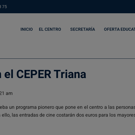
8 75
INICIO
EL CENTRO
SECRETARÍA
OFERTA EDUCA
n el CEPER Triana
21 am
eba un programa pionero que pone en el centro a las persona
 ello, las entradas de cine costarán dos euros para los mayore