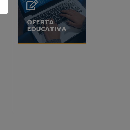
OFERTA
EDUCATIVA
OFERTA
EDUCATIVA
Consulta todos los
planes educativos de
nuestro centro...
VER OFERTA
EDUCATIVA