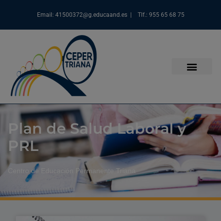
Email: 41500372@g.educaand.es | Tlf.: 955 65 68 75
Plan de Salud Laboral y
PRL
Centro de Educación Permanente Triana