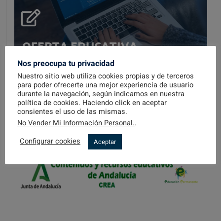
OFERTA EDUCATIVA
Nos preocupa tu privacidad
Nuestro sitio web utiliza cookies propias y de terceros
para poder ofrecerte una mejor experiencia de usuario
durante la navegación, según indicamos en nuestra
política de cookies. Haciendo click en aceptar
EDUCACIÓN PERMANENTE
OFERTA EDUCATIVA
consientes el uso de las mismas.
No Vender Mi Información Personal.
.
Consulta todos los planes educativos de nuestro centro...
Configurar cookies
Aceptar
VER OFERTA EDUCATIVA